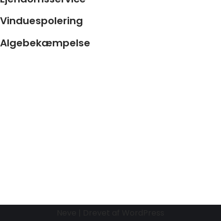
Vinduespolering
Algebekæmpelse
Neve
| Drevet af
WordPress