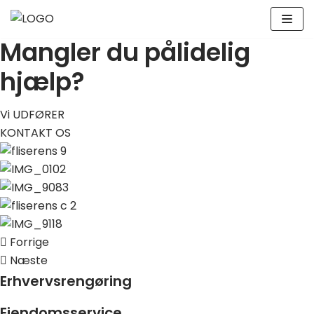
Spring
til
Mangler du pålidelig
indhold
hjælp?
Vi UDFØRER
KONTAKT OS
Forrige
Næste
Erhvervsrengøring
Ejendomsservice